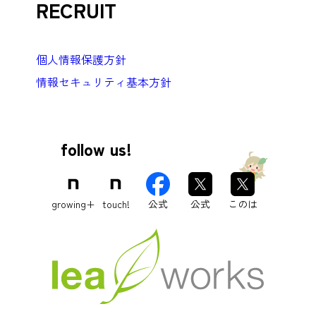
グループ会社
RECRUIT
アフィリコード
採用情報
パレットCMS
個人情報保護方針
働き方・評価
マルゴート
情報セキュリティ基本方針
募集職種
時座 -TOKIZA-
パスクル
ジェイウェル
follow us!
growing+
touch!
公式
公式
このは