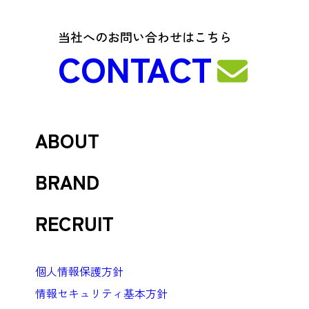
当社へのお問い合わせはこちら
CONTACT
ABOUT
リーフワークスについて
BRAND
会社概要
ブランド一覧
グループ会社
RECRUIT
アフィリコード
採用情報
パレットCMS
個人情報保護方針
働き方・評価
マルゴート
情報セキュリティ基本方針
募集職種
時座 -TOKIZA-